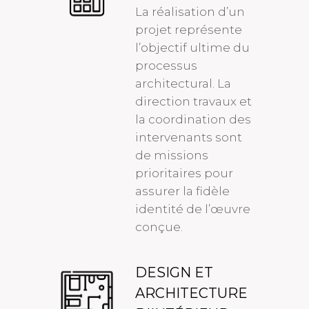
La réalisation d’un
projet représente
l’objectif ultime du
processus
architectural. La
direction travaux et
la coordination des
intervenants sont
de missions
prioritaires pour
assurer la fidèle
identité de l’œuvre
conçue.
DESIGN ET
ARCHITECTURE