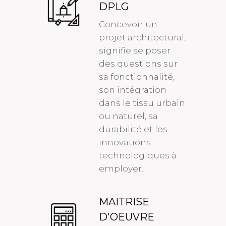
DPLG
Concevoir un
projet architectural,
signifie se poser
des questions sur
sa fonctionnalité,
son intégration
dans le tissu urbain
ou naturel, sa
durabilité et les
innovations
technologiques à
employer.
MAITRISE
D'OEUVRE